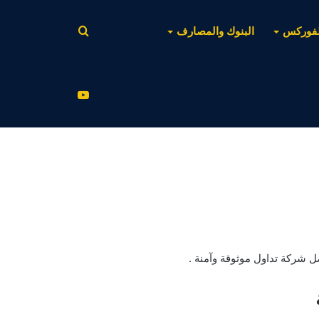
بحث
لفوركس
البنوك والمصارف
عن
يوتيوب
 شركة تداول موثوقة وآمنة .