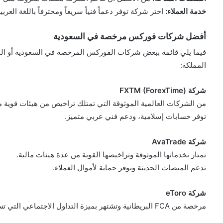
خدمة العملاء:
اختر شركة توفر دعماً فنياً سريعاً ومحترفاً باللغة العربية
أفضل شركات فوركس مرخصة في السعودية
فيما يلي قائمة ببعض شركات الفوركس المرخصة في السعودية أو الموث
المملكة:
شركة FXTM (ForexTime)
من الشركات العالمية الموثوقة التي تمتلك تراخيص من هيئات قوية مثل FCA البريطانية وCySEC القب
توفر حسابات إسلامية، ودعم فني عربي متميز.
شركة AvaTrade
تمتاز بخدماتها الموثوقة وتراخيصها القوية من عدة هيئات مالية.
تدعم المنصات الحديثة وتوفر حماية لأموال العملاء.
شركة eToro
مرخصة من FCA البريطانية وتشتهر بميزة التداول الاجتماعي التي تسمح بنسخ صفقات المتداولين المحترفين.