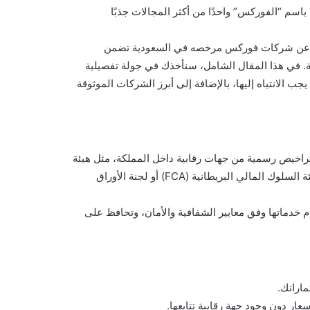
 باسم “الفوركس” واحدًا من أكثر المجالات جذبًا
بحث عن شركات فوركس مرخصه في السعودية تضمن
ة. في هذا المقال الشامل، سنأخذك في جولة تفصيلية
الانتباه إليها، بالإضافة إلى أبرز الشركات الموثوقة
خيص رسمية من جهات رقابية داخل المملكة، مثل هيئة
السوق المالية (CMA)، أو من هيئات مالية عالمية معترف بها مثل هيئة السلوك المالي البريطانية (FCA) أو لجنة الأوراق
م خدماتها وفق معايير الشفافية والأمان، وتحافظ على
اراتك.
ار دون وجود جهة رقابية تتابعها.