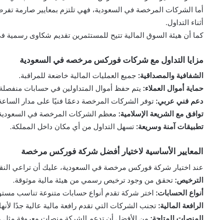
أما الشركات المرخصة في السعودية، فهي تلتزم بمعايير صارمة تفرضها
أثناء التداول.
كما أن هيئة السوق المالية تتيح للمستثمرين تقديم شكاوى رسمية 
مزايا التداول مع شركات فوركس مرخصه في السعودية
الشفافية والمصداقية:
جميع العمليات المالية خاضعة للمراقبة.
حماية أموال العملاء:
يتم حفظ أموال المتداولين في حسابات منفصلة.
دعم فني عربي:
توفر الشركات المرخصة دعمًا فنيًا على مدار الساعة ب
توافق مع الشريعة الإسلامية:
معظم الشركات المرخصة في السعودية توف
تطبيقات آمنة وسريعة:
تسهل التداول من أي مكان داخل المملكة.
المعايير الأساسية لاختيار أفضل شركة فوركس مرخصة
عند اختيار شركة فوركس مرخصة في السعودية، عليك أن تراعي النقاط
الترخيص:
تحقق من وجود ترخيص رسمي من هيئة مالية موثوقة.
أنواع الحسابات:
اختر شركة تقدم أنواع حسابات متنوعة تناسب مستو
الرافعة المالية:
تجنب الشركات التي تقدم رافعة مالية عالية جدًا لأنها
المنصات المتاحة:
من الأفضل أن تدعم الشركة منصات معروفة مثل MetaTrader 4 أو 5.