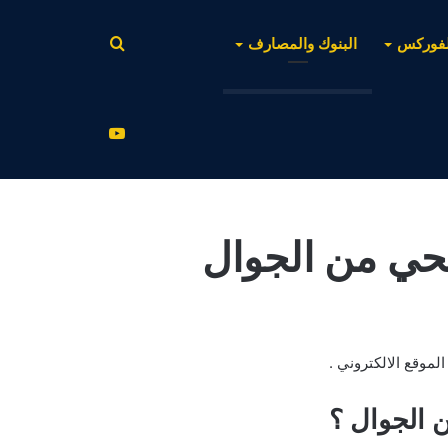
بحث
لفوركس
البنوك والمصارف
عن
يوتيوب
جحي من الجوال
لموقع الالكتروني .
 الجوال ؟