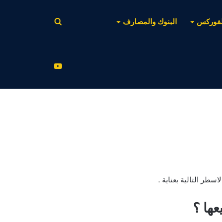
بحث
لفوركس
البنوك والمصارف
عن
يوتيوب
سطر التالية بعناية .
ها ؟