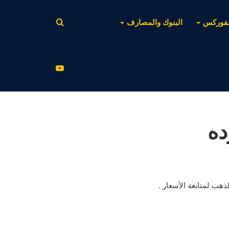
بحث
لفوركس
البنوك والمصارف
عن
يوتيوب