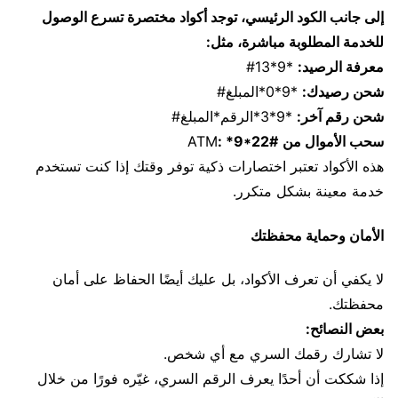
إلى جانب الكود الرئيسي، توجد أكواد مختصرة تسرع الوصول
للخدمة المطلوبة مباشرة، مثل:
معرفة الرصيد:
*9*13#
شحن رصيدك:
*9*0*المبلغ#
شحن رقم آخر:
*9*3*الرقم*المبلغ#
سحب الأموال من
ATM
: *9*22#
هذه الأكواد تعتبر اختصارات ذكية توفر وقتك إذا كنت تستخدم
خدمة معينة بشكل متكرر.
الأمان وحماية محفظتك
لا يكفي أن تعرف الأكواد، بل عليك أيضًا الحفاظ على أمان
محفظتك.
بعض النصائح:
لا تشارك رقمك السري مع أي شخص.
إذا شككت أن أحدًا يعرف الرقم السري، غيّره فورًا من خلال