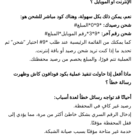
الإنترنت أو الموبايل ؟
نعم، يمكن ذلك بكل سهولة، وهناك كود مباشر للشحن هو:
شحن رصيدك:
*9*0*المبلغ#
شحن رقم آخر:
*9*3*رقم الموبايل*المبلغ#
كما يمكنك من القائمة الرئيسية عند طلب *9# اختيار “شحن” ثم
تحديد ما إذا كنت تريد شحن رصيد أو باقة إنترنت.
العملية تتم فورًا، والمبلغ يخصم من رصيد محفظتك.
ماذا أفعل إذا حاولت تنفيذ عملية بكود فودافون كاش وظهرت
رسالة خطأ ؟
أحيانًا قد تواجه رسائل خطأ لعدة أسباب:
رصيد غير كافٍ في المحفظة.
إدخال الرقم السري بشكل خاطئ أكثر من مرة، مما يؤدي إلى
قفل المحفظة مؤقتًا.
خدمة غير متاحة مؤقتًا بسبب صيانة الشبكة.