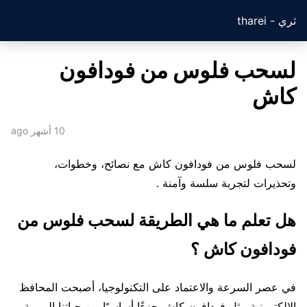
ثري - tharei
لسحب فلوس من فودافون
كاش
10 أشهر ago
لسحب فلوس من فودافون كاش مع نصائح، وخطوات،
وتحذيرات لتجربة سلسة وآمنة .
هل تعلم ما هي الطريقة لسحب فلوس من
فودافون كاش ؟
في عصر السرعة والاعتماد على التكنولوجيا، أصبحت المحافظ
الإلكترونية مثل فودافون كاش جزءًا أساسيًا من حياتنا اليومية.