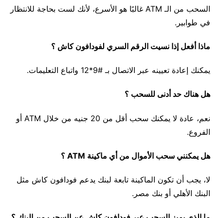
السحب من الـ ATM غالبًا هو الأسرع، لأنك لست بحاجة للانتظار
في طوابير.
ماذا أفعل إذا نسيت الرقم السري لفودافون كاش ؟
يمكنك إعادة تعيينه عبر الاتصال بـ #9*12 واتباع التعليمات.
هل هناك حد أدنى للسحب ؟
نعم، عادة لا يمكنك سحب أقل من 20 جنيه من خلال ATM أو
الفروع.
هل يمكنني سحب الأموال من أي ماكينة ATM ؟
لا، يجب أن تكون الماكينة تابعة لبنك يدعم فودافون كاش مثل
البنك الأهلي أو بنك مصر.
ما الذي يميز السحب عبر فودافون كاش عن السحب من البنك ؟