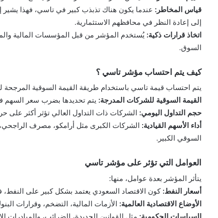
قياس المخاطر:
عندما يكون هناك تذبذب كبير في تاسي، فهذا يشير إ
إلى إعادة النظر في محافظهم الاستثمارية.
اتخاذ قرارات ذكية:
يُستخدم المؤشر من قبل المؤسسات المالية والمحللي
السوق.
كيف يتم احتساب مؤشر تاسي ؟
يتم احتساب قيمة تاسي باستخدام طريقة القيمة السوقية المرجحة لل
القيمة السوقية للشركات المدرجة:
يتم تحديدها بضرب سعر السهم في 
حجم التداول اليومي:
الشركات ذات التداول العالي تؤثر أكثر على حر
أداء الأسهم القيادية:
الشركات الكبرى مثل أرامكو، مصرف الراجحي، و
السوقي الكبير.
العوامل التي تؤثر على مؤشر تاسي
يتأثر المؤشر بعدة عوامل، منها:
أسعار النفط:
كون الاقتصاد السعودي يعتمد بشكل كبير على النفط، ف
الأوضاع الاقتصادية العالمية:
الأزمات المالية، التضخم، وقرارات البنو
السياسات الحكومية:
مثل القوانين الجديدة، الضرائب، والمبادرات الاقتصا