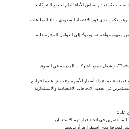
سهم السعودية، حيث يُستخدم لقياس الأداء العام لجميع الشركات
، وهو يعكس مدى قوة الاقتصاد السعودي وأداء القطاعات
ن مفهومه وأهميته، وصولًا إلى العوامل المؤثرة عليه
مؤشر السوق الرئيسية (TASI) هو اختصار لـ “Tadawul All Share Index”، ويشمل جميع الشركات المدرجة في السوق
ع قيمته عندما تزداد أسعار الأسهم وتنخفض عندما تتراجع.
تثمرين في تحديد الاتجاهات الاقتصادية والاستثمارية.
ن على:
المستثمرين في اتخاذ قراراتهم الاستثمارية.
شر لمعرفة مدى استقرارها أو تذبذبها.