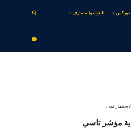
بحث
لفوركس
البنوك والمصارف
عن
يوتيوب
ستثمار فيه .
ية مؤشر تاسي