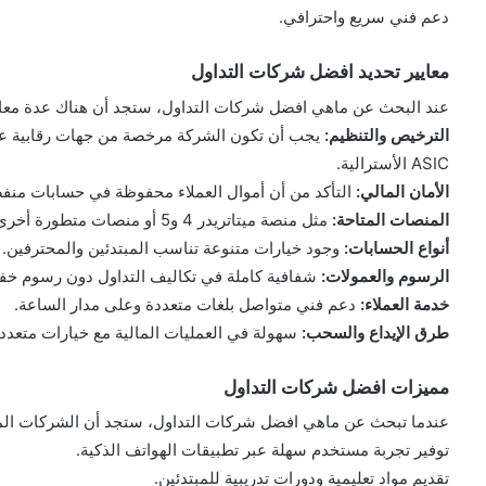
دعم فني سريع واحترافي.
معايير تحديد افضل شركات التداول
عند البحث عن ماهي افضل شركات التداول، ستجد أن هناك عدة معايي
الترخيص والتنظيم:
ASIC الأسترالية.
الأمان المالي:
التأكد من أن أموال العملاء محفوظة في حسابات منفص
المنصات المتاحة:
مثل منصة ميتاتريدر 4 و5 أو منصات متطورة أخرى.
أنواع الحسابات:
وجود خيارات متنوعة تناسب المبتدئين والمحترفين.
الرسوم والعمولات:
شفافية كاملة في تكاليف التداول دون رسوم خفي
خدمة العملاء:
دعم فني متواصل بلغات متعددة وعلى مدار الساعة.
طرق الإيداع والسحب:
سهولة في العمليات المالية مع خيارات متعدد
مميزات افضل شركات التداول
عندما تبحث عن ماهي افضل شركات التداول، ستجد أن الشركات الم
توفير تجربة مستخدم سهلة عبر تطبيقات الهواتف الذكية.
تقديم مواد تعليمية ودورات تدريبية للمبتدئين.