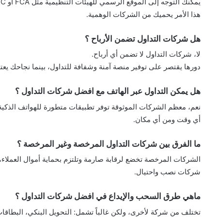
يمكنك التوجه إلى الموقع الرسمي للهيئات التنظيمية مثل FCA أو CySEC وإدخال رقم الترخيص للتأكد من مصداقية الشركة.
هذا الأمر يحميك من الشركات الوهمية.
هل شركات التداول تضمن الأرباح ؟
لا، شركات التداول لا تضمن أي أرباح.
دورها يقتصر على توفير منصة آمنة وشفافة للتداول، بينما نجاحك يع
هل يمكن التداول عبر الهاتف مع افضل شركات التداول ؟
نعم، معظم الشركات الموثوقة توفر تطبيقات متطورة للهواتف الذكية ت
أي وقت ومن أي مكان.
ما الفرق بين شركات التداول المرخصة وغير المرخصة ؟
الشركات المرخصة تخضع لرقابة صارمة وتلتزم بحماية أموال العملاء، ب
شركات نصب واحتيال.
ماهي طرق السحب والإيداع في افضل شركات التداول ؟
تختلف من شركة لأخرى، ولكن غالباً تشمل: التحويل البنكي، البطاقات 