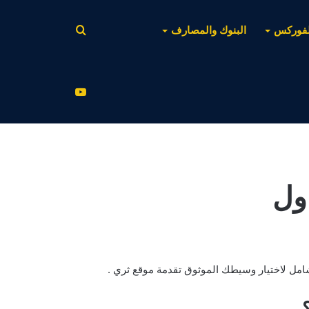
بحث
لفوركس
البنوك والمصارف
عن
يوتيوب
ول
امل لاختيار وسيطك الموثوق تقدمة موقع ثري .