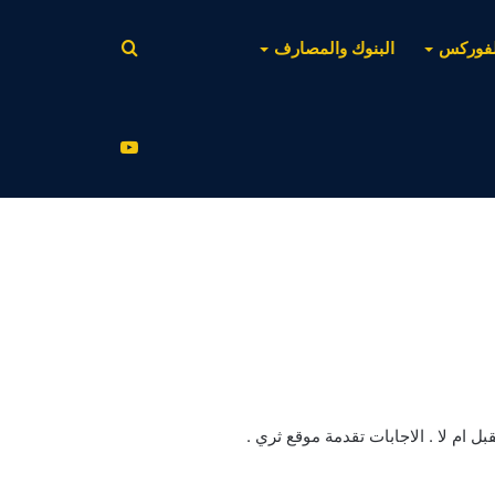
بحث
لفوركس
البنوك والمصارف
عن
يوتيوب
ام لا . الاجابات تقدمة موقع ثري .