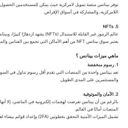
توفر بينانس منصة تمويل لامركزية حيث يمكن للمستخدمين الحصول 
اللامركزية، والمشاركة في أسواق الإقراض.
5. NFTs
عالم الرموز غير القابلة للاستبدال (NFTs) يشهد ازدهارًا كبيرًا، وبينانس توفر سوقًا خاصًا لشراء وبيع وتداول هذه الرموز.
يعتبر سوق بينانس NFT من أهم الأماكن التي تجمع بين الفنانين والمبدعين وجامعي الفن الرقمي.
ماهي ميزات بينانس ؟
1. رسوم منخفضة
تعد بينانس واحدة من المنصات التي تقدم أقل رسوم تداول في السوق،
والمستثمرين على المدى الطويل.
2. الأمان والموثوقية
بالرغم من أن بينانس تعرضت لهجمات إلكترونية في الماضي، إلا أنها 
المنصات أمانًا في العالم.
تشمل الميزات الأمنية التحقق بخطوتين (2FA) وإعداد قوائم بيضاء لعناوين السحب.