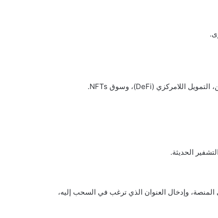
ى.
امركزي (DeFi)، وسوق NFTs.
لمنصة، وإدخال العنوان الذي ترغب في السحب إليه،