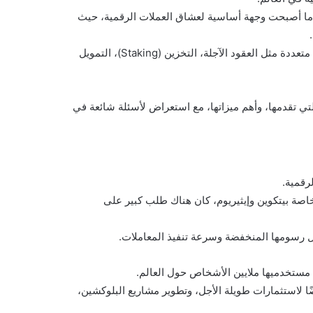
ني الكندي تشانغبينغ تشاو عام 2017، وسرعان ما أصبحت وجهة أساسية لعشاق العملات الرقمية، حيث
ومع مرور الوقت، وسعت بينانس نطاق خدماتها لتشمل خدمات مالية متعددة مثل العقود الآجلة، التخزين (Staking)، التمويل
لتي تقدمها، وأهم ميزاتها، مع استعراض لأسئلة شائعة في
رقمية.
خاصة بيتكوين وإيثيريوم، كان هناك طلب كبير على
 رسومها المنخفضة وسرعة تنفيذ المعاملات.
ًا لاستثمارات طويلة الأجل، وتطوير مشاريع البلوكشين،