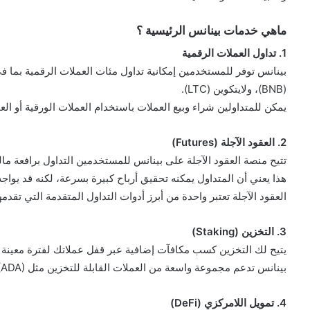
ماهي خدمات بينانس الرئيسية ؟
1. تداول العملات الرقمية
(BNB)، ولايتكوين (LTC).
يمكن للمتداولين شراء وبيع العملات باستخدام العملات الورقية أو ال
2. العقود الآجلة (Futures)
تتيح منصة العقود الآجلة على بينانس للمستخدمين التداول برافعة مالية تصل إلى 125 
هذا يعني أن المتداول يمكنه تحقيق أرباح كبيرة بسرعة، لكنه قد يواجه 
العقود الآجلة تعتبر واحدة من أبرز أدوات التداول المتقدمة التي تقدمه
3. التخزين (Staking)
يتيح لك التخزين كسب مكافآت إضافية عبر قفل عملاتك لفترة معينة 
بينانس تدعم مجموعة واسعة من العملات القابلة للتخزين مثل Polkadot (DOT)، Cardano (ADA)، وBinance Coin (BNB).
4. تمويل اللامركزي (DeFi)