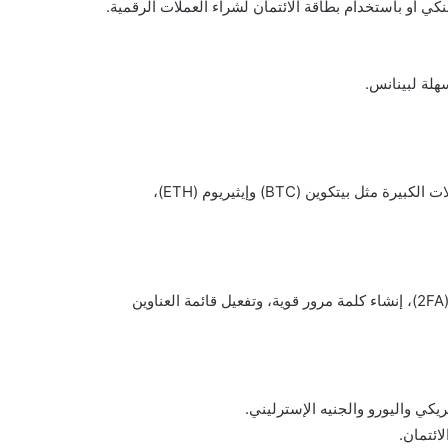
ي أو باستخدام بطاقة الائتمان لشراء العملات الرقمية.
هلة لبينانس.
بينانس تدعم مجموعة واسعة من العملات الرقمية، بما في ذلك العملات الكبيرة مثل بيتكوين (BTC) وإيثيريوم (ETH)،
لتأمين حسابك على بينانس، يمكنك استخدام ميزة التحقق بخطوتين (2FA)، إنشاء كلمة مرور قوية، وتفعيل قائمة العناوين
ريكي واليورو والجنيه الإسترليني.
ائتمان.