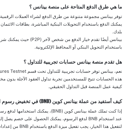
ما هي طرق الدفع المتاحة على منصة بينانس ؟
توفر بينانس مجموعة متنوعة من طرق الدفع لشراء العملات الرقمية.
يمكنك الدفع باستخدام التحويلات البنكية المباشرة، بطاقات الائتمان 
بلدك.
بينانس أيضًا تقدم خيار الدفع
باستخدام التحويل البنكي أو المحافظ الإلكترونية.
هل تقدم منصة بينانس حسابات تجريبية للتداول ؟
نعم، بينانس توفر حسابات تجريبية للتداول تحت قسم Binance Futures Testnet.
هذه الحسابات تتيح للمستخدمين تجربة تداول العقود الآجلة بدون مخ
كيفية عمل المنصة قبل التداول الحقيقي.
كيف أستفيد من عملة بينانس كوين (BNB) في تخفيض رسوم التداول ؟
إذا كنت تملك عملة بينانس كوين (BNB)، يمكنك استخدامها لدفع رسوم التداول على المنصة.
عند استخدام BNB لدفع الرسوم، يمكنك الحصول على خصم يصل إلى 25 ٪ على رسوم التداول.
لتفعيل هذا الخيار، يجب تفعيل ميزة الدفع باستخدام BNB من إعدادات الحساب.