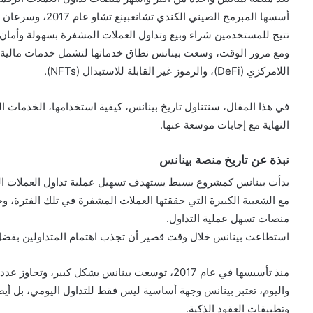
أسسها المبرمج الصي
تتيح للمستخدمين شراء وبيع وتداول العملات المشفرة بسهولة وأمان.
اللامركزي (DeFi)، والرموز غير القابلة للاستبدال (NFTs).
في هذا المقال، سنتناول تاريخ بينانس، كيفية استخدامها، الخدمات ا
النهاية مع إجابات موسعة عنها.
نبذة عن تاريخ منصة بينانس
بدأت بينانس كمشروع بسيط يستهدف تسهيل عملية تداول العملات ال
مع الشعبية الكبيرة التي حققتها العملات المشفرة في تلك الفترة، و
منصات تسهل عملية التداول.
استطاعت بينانس خلال وقت قصير أن تجذب اهتمام المتداولين بفضل
منذ تأسيسها في عام 2017، توسعت بينانس بشكل كبير، وتجاوز عدد مستخدميها ملايين الأشخاص حول العالم.
واليوم، تعتبر بينانس وجهة أساسية ليس فقط للتداول اليومي، بل أيض
وتطبيقات العقود الذكية.