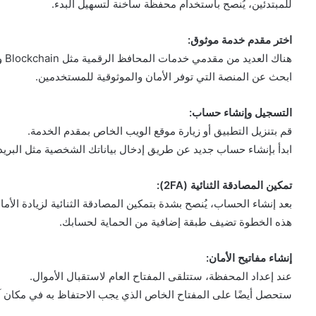
للمبتدئين، يُنصح باستخدام محفظة ساخنة لتسهيل البدء.
اختر مقدم خدمة موثوق:
هناك العديد من مقدمي خدمات المحافظ الرقمية مثل Blockchain وCoinbase وBinance وExodus.
ابحث عن المنصة التي توفر الأمان والموثوقية للمستخدمين.
التسجيل وإنشاء حساب:
قم بتنزيل التطبيق أو زيارة موقع الويب الخاص بمقدم الخدمة.
ابدأ بإنشاء حساب جديد عن طريق إدخال بياناتك الشخصية مثل البريد 
تمكين المصادقة الثنائية (2FA):
بعد إنشاء الحساب، يُنصح بشدة بتمكين المصادقة الثنائية لزيادة الأما
هذه الخطوة تضيف طبقة إضافية من الحماية لحسابك.
إنشاء مفاتيح الأمان:
عند إعداد المحفظة، ستتلقى المفتاح العام لاستقبال الأموال.
ستحصل أيضًا على المفتاح الخاص الذي يجب الاحتفاظ به في مكان آمن