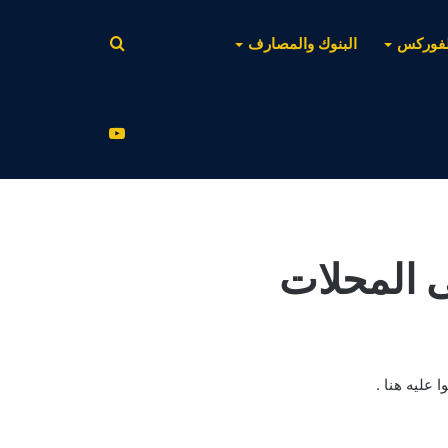
بحث
لفوركس
البنوك والمصارف
عن
يوتيوب
 المحلات
عليه هنا .