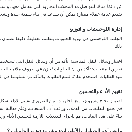
كن دائمًا متاحًا للتواصل مع المحلات التجارية التي تتعامل معها، واست
تقديم خدمة عملاء ممتازة يمكن أن يساعد في بناء سمعة جيدة ويش
إدارة اللوجستيات والتوزيع
الجانب اللوجستي في توزيع الحلويات يتطلب تخطيطًا دقيقًا لضمان
ذلك:
اختيار وسائل النقل المناسبة: تأكد من أن وسائل النقل التي تستخدم
تخزين المنتجات: تأكد من أن الحلويات تُخزن في ظروف ملائمة للحفا
تتبع الطلبات: استخدم نظامًا لتتبع الطلبات والتأكد من تسليمها في ا
تقييم الأداء والتحسين
لضمان نجاح مشروع توزيع الحلويات، من الضروري تقييم الأداء بشكل
قم بجمع التعليقات من العملاء، وراقب أداء المبيعات، وقيّم فعالية اس
بناءً على هذه البيانات، قم بإجراء التعديلات اللازمة لتحسين الأداء وزيا
ما هي أهم الخطوات الأولى لبدء مشروع توزيع الحلويات ؟