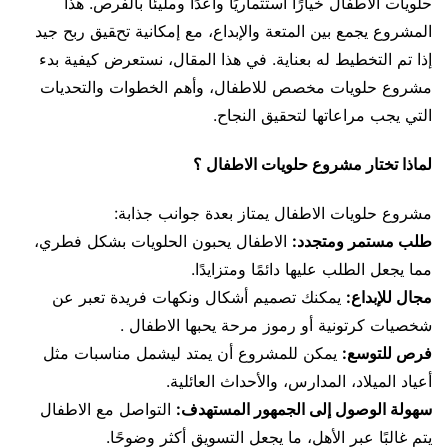
حلويات الاطفال خيارًا استثماريًا واعدًا ومليئًا بالفرص. هذا
المشروع يجمع بين المتعة والإبداع، مع إمكانية تحقيق ربح جيد
إذا تم التخطيط له بعناية. في هذا المقال، نستعرض كيفية بدء
مشروع حلويات مخصص للاطفال، وأهم الخطوات والتحديات
التي يجب مراعاتها لتحقيق النجاح.
لماذا تختار مشروع حلويات الاطفال ؟
مشروع حلويات الاطفال يمتاز بعدة جوانب جذابة:
طلب مستمر ومتجدد:
الاطفال يحبون الحلويات بشكل فطري،
مما يجعل الطلب عليها دائمًا ومتزايدًا.
مجال للإبداع:
يمكنك تصميم أشكال ونكهات فريدة تعبر عن
شخصيات كرتونية أو رموز مرحة يحبها الاطفال .
فرص للتوسع:
يمكن للمشروع أن يمتد ليشمل مناسبات مثل
أعياد الميلاد، المدارس، والأحداث العائلية.
سهولة الوصول إلى الجمهور المستهدف:
التواصل مع الاطفال
يتم غالبًا عبر الأهل، ما يجعل التسويق أكثر وضوحًا.