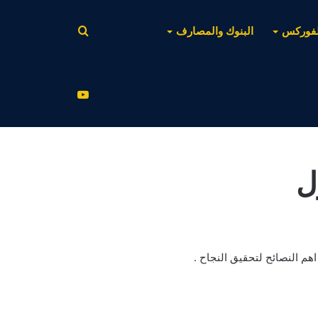
بحث
لفوركس
البنوك والمصارف
عن
يوتيوب
ل
م النصائح لتحقيق النجاح .