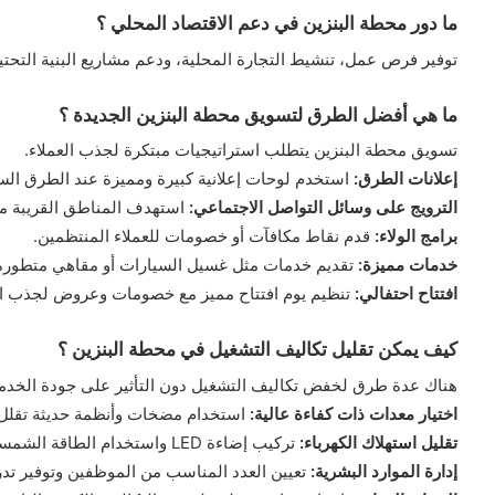
ما دور محطة البنزين في دعم الاقتصاد المحلي ؟
توفير فرص عمل، تنشيط التجارة المحلية، ودعم مشاريع البنية التحتية
ما هي أفضل الطرق لتسويق محطة البنزين الجديدة ؟
تسويق محطة البنزين يتطلب استراتيجيات مبتكرة لجذب العملاء.
إعلانات الطرق:
استخدم لوحات إعلانية كبيرة ومميزة عند الطرق الس
الترويج على وسائل التواصل الاجتماعي:
استهدف المناطق القريبة م
برامج الولاء:
قدم نقاط مكافآت أو خصومات للعملاء المنتظمين.
خدمات مميزة:
تقديم خدمات مثل غسيل السيارات أو مقاهي متطورة 
افتتاح احتفالي:
تنظيم يوم افتتاح مميز مع خصومات وعروض لجذب الان
كيف يمكن تقليل تكاليف التشغيل في محطة البنزين ؟
هناك عدة طرق لخفض تكاليف التشغيل دون التأثير على جودة الخدم
اختيار معدات ذات كفاءة عالية:
استخدام مضخات وأنظمة حديثة تقلل ا
تقليل استهلاك الكهرباء:
تركيب إضاءة LED واستخدام الطاقة الشمسية لتقليل الفواتير.
إدارة الموارد البشرية:
تعيين العدد المناسب من الموظفين وتوفير تدريب