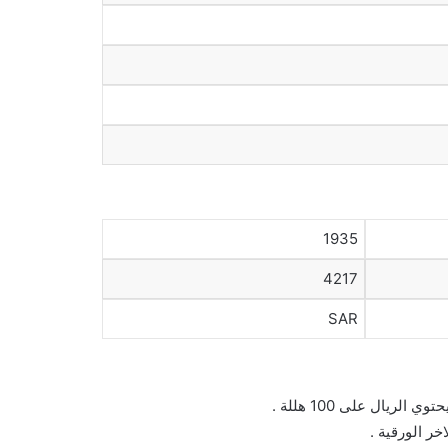
1935
4217
SAR
ريال على 100 هللة .
خر الورقية .