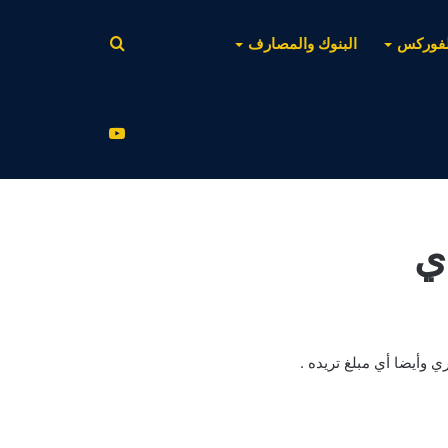
بحث
لفوركس
البنوك والمصارف
عن
يوتيوب
ي
 وأيضا أي مبلغ تريده .