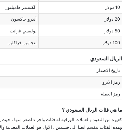
10 دولار
ألكسندر هاميلتون
20 دولار
أندرو جاكسون
50 دولار
يوليسي غرانت
100 دولار
بنجامين فراكلين
الريال السعودي
تاريخ الاصدار
رمز الايزو
رمز العملة
ما هي فئات الريال السعودي ؟
كغيره من النقود والعملات الورقية له فئات واجزاء اصغر منها ، حيث يحتوي ال
وهذه الفئات تنقسم ايضا الى قسمين ، الاول هو العملات المعدنية والا