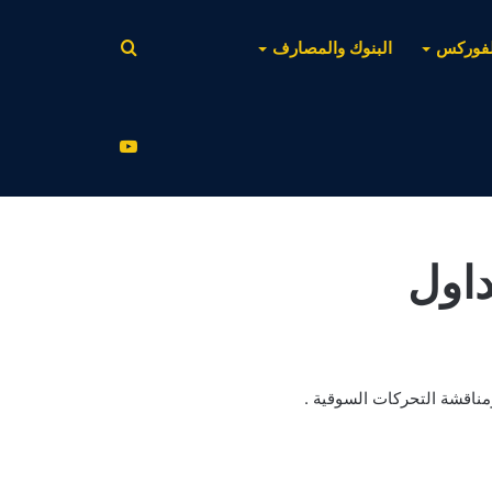
بحث
لفوركس
البنوك والمصارف
عن
يوتيوب
داول
ومناقشة التحركات السوقية .