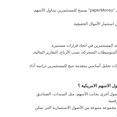
على سبيل المثال، تقدم TD Ameritrade حسابًا تجريبيًا تحت مسمى “paperMoney” يسمح للمستثمرين بتداول الأسهم
ستثمار الأموال الحقيقية.
د المستثمرين في اتخاذ قرارات مستنيرة.
لمتوسطات المتحركة، نسب الأرباح، التقارير المالية،
Interactive Br وE*TRADE توفر أيضًا أدوات تحليل أساسي متقدمة تتيح للمستثمرين دراسة أداء
 الاسهم الامريكية ؟
أصول أخرى بجانب الأسهم، مثل السندات، الصناديق
ل، Interactive Brokers وTD Ameritrade توفران مجموعة متنوعة من الأصول الاستثمارية التي تمكن