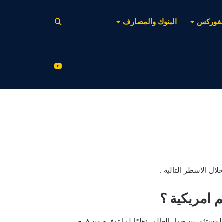
بحث
لفوركس
البنوك والمصارف
عن
يوتيوب
ال الاسطر التالية .
 امريكية ؟
المستثمرين حول العالم، نظرًا لما توفره من فرص