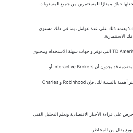
لها خيارًا ممتازًا للمستثمرين من جميع المستويات.
لك؟ يعتمد ذلك على عدة عوامل، بما في ذلك مستوى
ك الاستثمارية.
للمبتدئين: إذا كنت مبتدئًا، قد تفضل منصة مثل Robinhood أو TD Ameritrade التي توفر واجهات سهلة الاستخدام ومحتوى
للمستثمرين المحترفين: المستثمرون الذين يبحثون عن أدوات تحليل متقدمة قد يجدون أن Interactive Brokers أو
لمن يرغب في تداول بدون عمولات: إذا كانت الرسوم هي العامل الأكثر أهمية بالنسبة لك، فإن Robinhood و Charles
رص على قراءة الأخبار الاقتصادية وتعلم التحليل الفني
ويع يقلل من المخاطر.