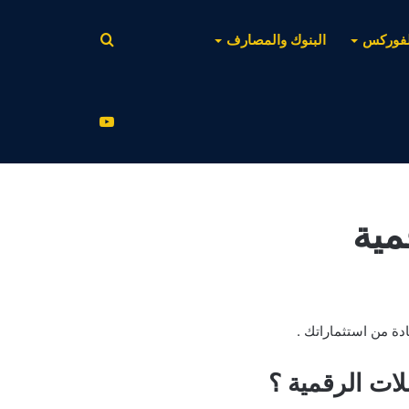
بحث
لفوركس
البنوك والمصارف
عن
يوتيوب
مية
دة من استثماراتك .
ات الرقمية ؟