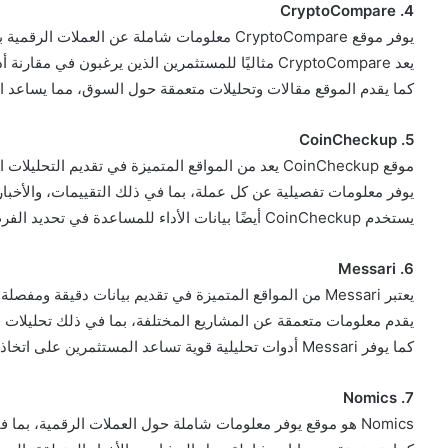
4. CryptoCompare
يوفر موقع CryptoCompare معلومات شاملة عن العملات الرقمية بما في ذلك الأسعار، والأخبار، والرسوم البيانية.
يعد CryptoCompare مثاليًا للمستثمرين الذين يرغبون في مقارنة أداء عدة عملات في وقت واحد.
كما يقدم الموقع مقالات وتحليلات متعمقة حول السوق، مما يساعد 
5. CoinCheckup
موقع CoinCheckup يعد من المواقع المتميزة في تقديم التحليلات الأساسية والفنية.
يوفر معلومات تفصيلية عن كل عملة، بما في ذلك التقييمات، والأخبار، 
يستخدم CoinCheckup أيضًا بيانات الأداء للمساعدة في تحديد الفرص الاستثمارية الواعدة.
6. Messari
يعتبر Messari من المواقع المتميزة في تقديم بيانات دقيقة ومفصلة حول العملات الرقمية.
يقدم معلومات متعمقة عن المشاريع المختلفة، بما في ذلك تحليلات فر
كما يوفر Messari أدوات تحليلية قوية تساعد المستثمرين على اتخاذ قرارات مدروسة.
7. Nomics
Nomics هو موقع يوفر معلومات شاملة حول العملات الرقمية، بما في ذلك الأسعار، وحجم التداول، والقيمة السوقية.