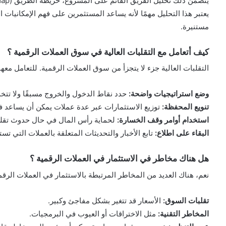
يتضمن ذلك تحليل الفريق القائم على المشروع، خريطة الطريق (Roadmap)، والشراكات المحتملة، وأخبار السوق.
يعتبر هذا التحليل مهمًا لأنه يساعد المستثمرين على فهم الإمكانيات 
مستنيرة.
كيف أتعامل مع التقلبات العالية في سوق العملات الرقمية ؟
التقلبات العالية جزء لا يتجزأ من سوق العملات الرقمية. للتعامل معه
وضع استراتيجيات واضحة:
حدد نقاط الدخول والخروج مسبقًا ولا تتخ
تنويع المحفظة:
توزيع الاستثمارات عبر عدة عملات يمكن أن يساعد ف
استخدام أوامر وقف الخسارة:
لحماية رأس المال في حال حدوث تقلب
البقاء على اطلاع:
تابع الأخبار والتحديثات المتعلقة بالعملات التي تستث
هل هناك مخاطر في الاستثمار في العملات الرقمية ؟
نعم، هناك العديد من المخاطر المرتبطة بالاستثمار في العملات الرقمي
تقلبات السوق:
الأسعار قد تتغير بشكل مفاجئ وكبير.
المخاطر التقنية:
مثل الاختراقات أو العيوب في البرمجيات.