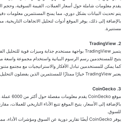
يقدم معلومات شاملة حول أسعار العملات، القيمة السوقية، وحجم الت
يتم تحديث البيانات بشكل دوري، مما يمنح المستثمرين معلومات دق
بالإضافة إلى ذلك، يوفر الموقع أدوات لتحليل الاتجاهات التاريخية، 
مستنيرة.
2. TradingView
يتميز TradingView بواجهة مستخدم جذابة وميزات قوية للتحليل الفني.
يتيح للمستخدمين رسم الرسوم البيانية واستخدام مجموعة واسعة من
كما يمكن للمستخدمين تبادل الأفكار والاستراتيجيات مع مجتمع متنوع
يعتبر TradingView خيارًا ممتازًا للمستثمرين الذين يفضلون التحليل الفني.
3. CoinGecko
موقع CoinGecko يقدم معلومات مفصلة حول أكثر من 6000 عملة رقمية.
بالإضافة إلى الأسعار، يتيح الموقع تتبع الأداء التاريخي للعملات، مقا
للسوق.
يوفر CoinGecko أيضًا تقارير دورية عن السوق ومؤشرات الأداء، مما يجعله أداة قوية لتحليل السوق.