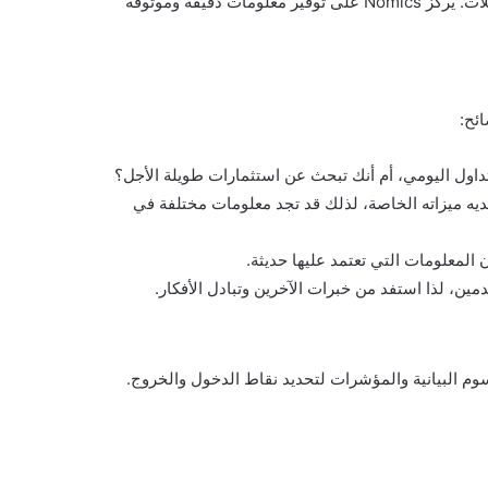
كما يتميز بتقديم بيانات شاملة حول المشاريع والأخبار المتعلقة بالعملات. يركز Nomics على توفير معلومات دقيقة وموثوقة
ئح:
تداول اليومي، أم أنك تبحث عن استثمارات طويلة الأجل؟
لديه ميزاته الخاصة، لذلك قد تجد معلومات مختلفة في
المعلومات التي تعتمد عليها حديثة.
ن، لذا استفد من خبرات الآخرين وتبادل الأفكار.
وم البيانية والمؤشرات لتحديد نقاط الدخول والخروج.