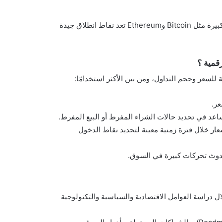
تختلف العملات التي يجب متابعتها حسب اهتماماتك، لكن العملات الكبيرة مثل Bitcoin وEthereum تعد نقاط انطلاق جيدة
رقمية ؟
 للسعر وحجم التداول، ومن بين الأكثر استخدامًا:
عر.
عد في تحديد حالات الشراء المفرط أو البيع المفرط.
ار خلال فترة زمنية معينة لتحديد نقاط الدخول
حدوث تحركات كبيرة في السوق.
ال دراسة العوامل الاقتصادية والسياسية والتكنولوجية