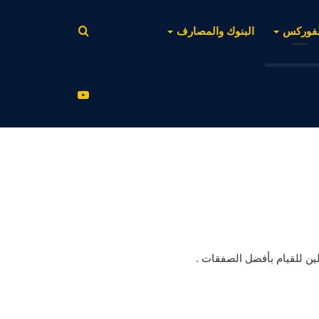
بحث
لفوركس
البنوك والمصارف
عن
يوتيوب
ين للقيام بأفضل الصفقات .