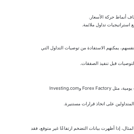
شاف أنماط حركة الأسعار.
 استراتيجيات تداول ملائمة.
نفسهم، يمكنهم الاستفادة من توصيات التداول التي
لتوصيات قبل تنفيذ الصفقات.
هناك العديد من المواقع الممتازة التي تقدم أخبار الفوركس وتحليلات يومية، مثل Forex Factory وInvesting.com
متداولين على اتخاذ قرارات مستنيرة.
مثال، إذا أظهرت بيانات التضخم ارتفاعًا غير متوقع، فقد