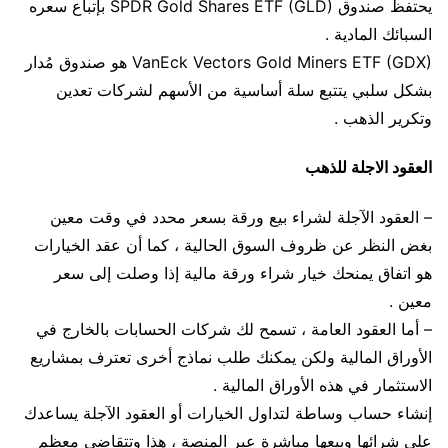
يحتفظ صندوق SPDR Gold Shares ETF (GLD) بإتباع سعره
السبائك المادية .
VanEck Vectors Gold Miners ETF (GDX) هو صندوق مُدار
بشكل سلبي يتتبع سلة أساسية من الأسهم لشركات تعدين
وتكرير الذهب .
العقود الاجلة للذهب
– العقود الآجلة لشراء بيع ورقة بسعر محدد في وقت معين
بغض النظر عن ظروف السوق الحالية ، كما أن عقد الخيارات
هو اتفاق يمنحك خيار شراء ورقة مالية إذا وصلت إلى سعر
معين .
– أما العقود العامة ، تسمح لك شركات الحسابات بالخارج في
الأوراق المالية ولكن يمكنك طلب نماذج أخرى تعترف بمشاريع
الاستثمار في هذه الأوراق المالية .
إنشاء حساب وساطة لتداول الخيارات أو العقود الآجلة يساعدك
على شرائها وبيعها مباشرة عبر المنصة ، هذا وتتقاضى معظم