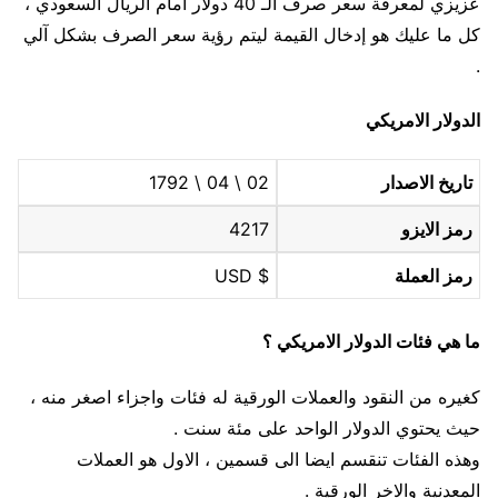
عزيزي لمعرفة سعر صرف الـ 40 دولار أمام الريال السعودي ،
كل ما عليك هو إدخال القيمة ليتم رؤية سعر الصرف بشكل آلي
.
الدولار الامريكي
تاريخ الاصدار
02 \ 04 \ 1792
رمز الايزو
4217
رمز العملة
$ USD
ما هي فئات الدولار الامريكي ؟
كغيره من النقود والعملات الورقية له فئات واجزاء اصغر منه ،
حيث يحتوي الدولار الواحد على مئة سنت .
وهذه الفئات تنقسم ايضا الى قسمين ، الاول هو العملات
المعدنية والاخر الورقية .