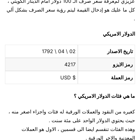
عزيزي لمعرفة سعر صرف الـ 100 دولار أمام الدينار الكويتي ،
كل ما عليك هو إدخال القيمة ليتم رؤية سعر الصرف بشكل آلي
.
الدولار الامريكي
تاريخ الاصدار
02 \ 04 \ 1792
رمز الايزو
4217
رمز العملة
$ USD
ما هي فئات الدولار الامريكي ؟
كغيره من النقود والعملات الورقية له فئات واجزاء اصغر منه ،
حيث يحتوي الدولار الواحد على مئة سنت .
وهذه الفئات تنقسم ايضا الى قسمين ، الاول هو العملات
المعدنية والاخر الورقية .