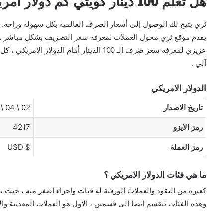
هل تعلم 100 دينار كويتي كم دولار أمريكي ؟
ثري يتيح لك الوصول إلى أسعار الصرف العالمية بكل سهولة وراحة. ج
يقدم موقع ثري محول العملات لمعرفة سعر التصريف بشكل مباشر .
عزيزي لمعرفة سعر صرف الـ 100 الدينار أمام ا
آلي .
الدولار الامريكي
تاريخ الاصدار
02 \ 04 \ 1792
رمز الايزو
4217
رمز العملة
$ USD
ما هي فئات الدولار الامريكي ؟
كغيره من النقود والعملات الورقية له فئات واجزاء اصغر منه ، حيث ي
وهذه الفئات تنقسم ايضا الى قسمين ، الاول هو العملات المعدنية والا