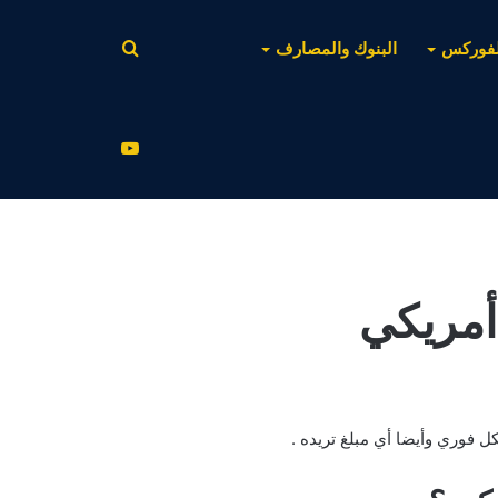
بحث
لفوركس
البنوك والمصارف
عن
يوتيوب