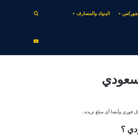
بحث
لفوركس
البنوك والمصارف
عن
يوتيوب