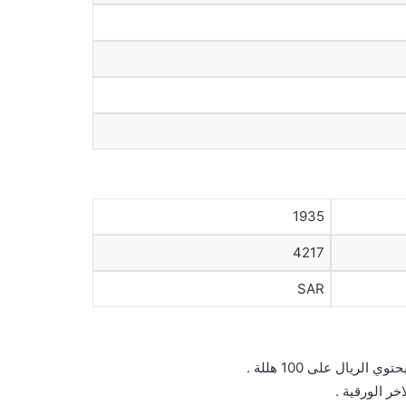
1935
4217
SAR
ريال على 100 هللة .
خر الورقية .