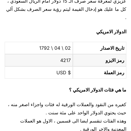
عزيزي لمعرفة سعر صرف الـ 15 دولار أمام الريال السعودي ،
كل ما عليك هو إدخال القيمة ليتم رؤية سعر الصرف بشكل آلي
.
الدولار الامريكي
تاريخ الاصدار
02 \ 04 \ 1792
رمز الايزو
4217
رمز العملة
$ USD
ما هي فئات الدولار الامريكي ؟
كغيره من النقود والعملات الورقية له فئات واجزاء اصغر منه ،
حيث يحتوي الدولار الواحد على مئة سنت .
وهذه الفئات تنقسم ايضا الى قسمين ، الاول هو العملات
المعدنية والاخر الورقية .