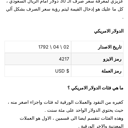
عزيزي لمعرفة سعر صرف الـ 30 دولار أمام الريال السعودي ،
كل ما عليك هو إدخال القيمة ليتم رؤية سعر الصرف بشكل آلي
.
الدولار الامريكي
تاريخ الاصدار
02 \ 04 \ 1792
رمز الايزو
4217
رمز العملة
$ USD
ما هي فئات الدولار الامريكي ؟
كغيره من النقود والعملات الورقية له فئات واجزاء اصغر منه ،
حيث يحتوي الدولار الواحد على مئة سنت .
وهذه الفئات تنقسم ايضا الى قسمين ، الاول هو العملات
المعدنية والاخر الورقية .