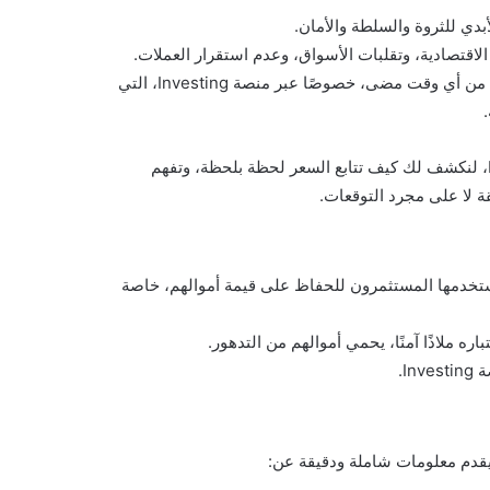
بدي للثروة والسلطة والأمان.
لاقتصادية، وتقلبات الأسواق، وعدم استقرار العملات.
واليوم، ومع التحول الرقمي، أصبحت متابعة الذهب أكثر دقة وسهولة من أي وقت مضى، خصوصًا عبر منصة Investing، التي
في هذا المقال، سنأخذك في جولة داخل عالم الذهب عبر Investing، لنكشف لك كيف تتابع السعر لحظة بلحظة، وتفهم
 لا على مجرد التوقعات.
يستخدمها المستثمرون للحفاظ على قيمة أموالهم، خاصة
ه ملاذًا آمنًا، يحمي أموالهم من التدهور.
I.
ذ يقدم معلومات شاملة ودقيقة عن: