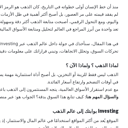
منذ أن خط الإنسان أولى خطواته في التاريخ، كان الذهب هو الرمز الأ
لم يفقد قيمته على مر العصور، بل أصبح أكثر أهمية في ظل الأزمات ا
تعد واحدة من أبرز المراجع في العالم لتحليل ومتابعة الأسواق المالية.
تحركات السوق، وتحلل الاتجاهات، وتبني قراراتك على معلومات دقيقة
لماذا الذهب ؟ ولماذا الآن ؟
الذهب ليس فقط للزينة أو التخزين، بل أصبح أداة استثمارية مهمة 
في أوقات التضخم وارتفاع أسعار الفائدة.
مع عدم استقرار الأسواق العالمية، يتجه المستثمرون إلى الذهب باعتبار
والسؤال المهم هنا:
كيف تتابع هذا السوق بدقة؟ الجواب هو: عبر منصة nvesting
Investing بوابتك إلى عالم الذهب
الموقع يُعد من أكثر المواقع استخدامًا في عالم المال والاستثمار، إ
السعر الفوري للذهب بالدولار والعملات الأخرى.