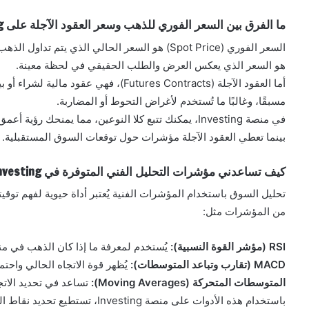
ما الفرق بين السعر الفوري للذهب وسعر العقود الآجلة على Investing ؟
السعر الفوري (Spot Price) هو السعر الحالي الذي ي
هو السعر الذي يعكس العرض والطلب الحقيقي في لحظة معينة.
أما العقود الآجلة (Futures Contracts)، 
مسبقًا، وغالبًا ما تُستخدم لأغراض التحوط أو المضاربة.
في منصة Investing، يمكنك تتبع كلا النوعين، مما يمنح
بينما تعطي العقود الآجلة مؤشرات حول توقعات السوق المستقبلية.
كيف تساعدني مؤشرات التحليل الفني المتوفرة في Investing في اتخاذ قرار الشراء أو البيع ؟
من المؤشرات مثل:
RSI (مؤشر القوة النسبية):
يُستخدم لمعرفة ما إذا كان الذهب في من
MACD (تقارب وتباعد المتوسطات):
يُظهر قوة الاتجاه الحالي واحتما
المتوسطات المتحركة (Moving Averages):
تساعد في تحديد الاتجاه
باستخدام هذه الأدوات على منصة Investing، تستطيع تحديد نقاط الدعم والمقاومة، وتوقع التغيرات في السعر بدقة أكبر.