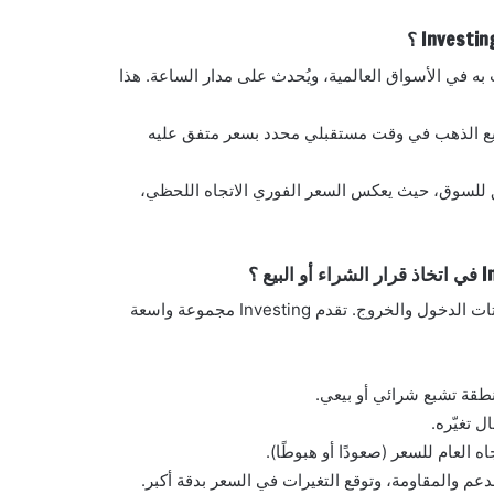
تم تداول الذهب به في الأسواق العالمية، ويُحدث على مدار الساعة. هذا
فهي عقود مالية لشراء أو بيع الذهب في وقت مستقبلي محدد بسعر متفق عليه
ك رؤية أعمق للسوق، حيث يعكس السعر الفوري الاتجاه اللحظي،
تحليل السوق باستخدام المؤشرات الفنية يُعتبر أداة حيوية لفهم توقيتات الدخول والخروج. تقدم Investing مجموعة واسعة
طقة تشبع شرائي أو بيعي.
ل تغيّره.
 العام للسعر (صعودًا أو هبوطًا).