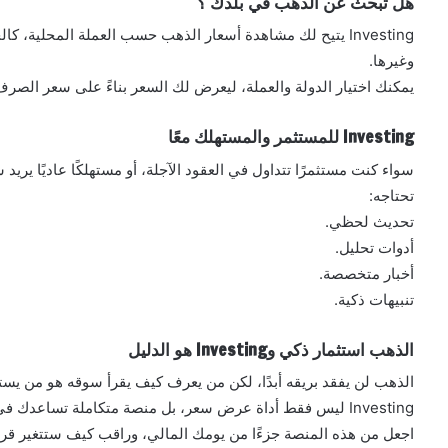
هل تبحث عن الذهب في بلدك ؟
Investing يتيح لك مشاهدة أسعار الذهب حسب العملة المحلية، 
وغيرها.
يمكنك اختيار الدولة والعملة، ليعرض لك السعر بناءً على سعر الصر
Investing للمستثمر والمستهلك معًا
سواء كنت مستثمرًا تتداول في العقود الآجلة، أو مستهلكًا عاديًا يريد 
تحتاجه:
تحديث لحظي.
أدوات تحليل.
أخبار متخصصة.
تنبيهات ذكية.
الذهب استثمار ذكي وInvesting هو الدليل
الذهب لن يفقد بريقه أبدًا، لكن من يعرف كيف يقرأ سوقه هو من يست
Investing ليس فقط أداة عرض سعر، بل منصة متكاملة تساعدك في تحليل وفهم كل ما يدور حول هذا المعدن.
اجعل من هذه المنصة جزءًا من يومك المالي، وراقب كيف ستتغير قرار