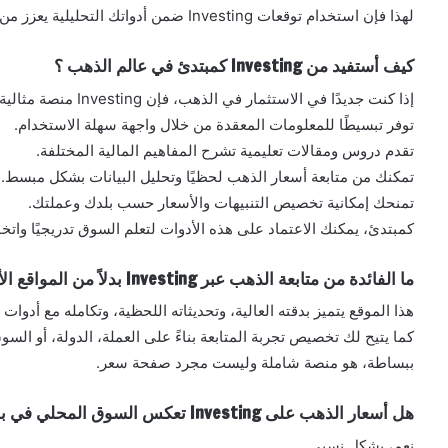
لهذا فإن استخدام توقعات Investing ضمن أدواتك التحليلية يعزز من رؤيتك المستقبلية دون الاعتماد الكلي عليها فقط.
كيف أستفيد من Investing كمبتدئ في عالم الذهب ؟
إذا كنت جديدًا في الاستثمار في الذهب، فإن Investing منصة مثالية للبدء، لأنها:
توفر تبسيطًا للمعلومات المعقدة من خلال واجهة سهلة الاستخدام.
تقدم دروس ومقالات تعليمية تشرح المفاهيم المالية المختلفة.
تمكنك من متابعة أسعار الذهب لحظيًا وتحليل البيانات بشكل مبسط.
تمنحك إمكانية تخصيص التنبيهات والأسعار حسب بلدك وعملتك.
كمبتدئ، يمكنك الاعتماد على هذه الأدوات لتعلم السوق تدريجيًا واتخ
ما الفائدة من متابعة الذهب عبر Investing بدلاً من المواقع الأخرى ؟
هذا الموقع يتميز بدقته العالية، وتحديثاته اللحظية، وتكامله مع أدوات ا
كما يتيح لك تخصيص تجربة المتابعة بناءً على العملة، الدولة، أو السو
ببساطة، هو منصة شاملة وليست مجرد صفحة سعر.
هل أسعار الذهب على Investing تعكس السوق المحلي في بلدي ؟
نعم، بشكل نسبي.