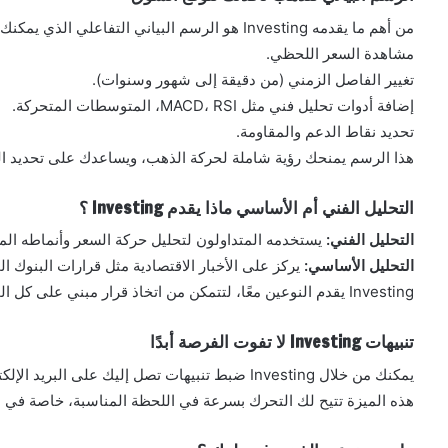
من أهم ما يقدمه Investing هو الرسم البياني التفاعلي الذي يمكنك من خلاله:
مشاهدة السعر اللحظي.
تغيير الفاصل الزمني (من دقيقة إلى شهور وسنوات).
إضافة أدوات تحليل فني مثل MACD، RSI، المتوسطات المتحركة.
تحديد نقاط الدعم والمقاومة.
هذا الرسم يمنحك رؤية شاملة لحركة الذهب، ويساعدك على تحديد اللح
التحليل الفني أم الأساسي ماذا يقدم Investing ؟
التحليل الفني:
يستخدمه المتداولون لتحليل حركة السعر وأنماطه المستق
التحليل الأساسي:
يركز على الأخبار الاقتصادية مثل قرارات البنوك ال
Investing يقدم النوعين معًا، لتتمكن من اتخاذ قرار مبني على كل الجوانب.
تنبيهات Investing لا تفوت الفرصة أبدًا
يمكنك من خلال Investing ضبط تنبيهات تصل إليك على البريد الإلكتروني أو الهاتف بمجرد أن يصل الذهب إلى سعر معين.
هذه الميزة تتيح لك التحرك بسرعة في اللحظة المناسبة، خاصة في