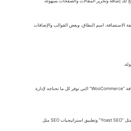
يح لك إضافة وتحرير المقالات والصفحات بسهولة.
فة الاستضافة، اسم النطاق، وبعض القوالب والإضافات
لة.
نعم، يمكنك استخدام ووردبريس لإنشاء متجر إلكتروني باستخدام إضافة “WooCommerce” التي توفر كل ما تحتاجه لإدارة
يمكنك تحسين موقع ووردبريس لمحركات البحث باستخدام إضافات مثل “Yoast SEO” وتطبيق استراتيجيات SEO مثل