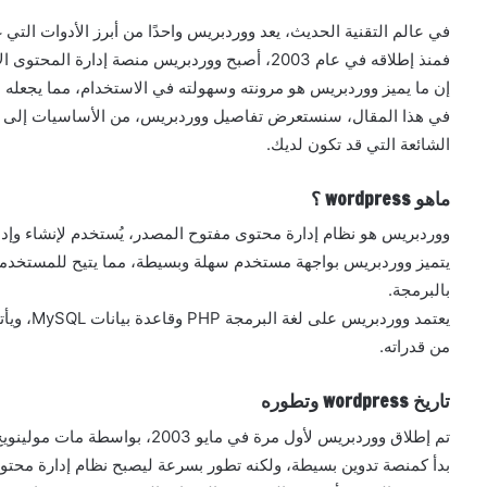
في عالم التقنية الحديث، يعد ووردبريس واحدًا من أبرز الأدوات التي غي
فمنذ إطلاقه في عام 2003، أصبح ووردبريس منصة إدارة المحتوى الأكثر شعبية على مستوى العالم.
إن ما يميز ووردبريس هو مرونته وسهولته في الاستخدام، مما يجعله 
في هذا المقال، سنستعرض تفاصيل ووردبريس، من الأساسيات إلى الإ
الشائعة التي قد تكون لديك.
ماهو wordpress ؟
ووردبريس هو نظام إدارة محتوى مفتوح المصدر، يُستخدم لإنشاء وإدارة
يتميز ووردبريس بواجهة مستخدم سهلة وبسيطة، مما يتيح للمستخدم
بالبرمجة.
يعتمد وور
من قدراته.
تاريخ wordpress وتطوره
تم إطلاق ووردبريس لأول مرة في مايو 2003، بواسطة مات مولينويج ومايك لوبيج.
بدأ كمنصة تدوين بسيطة، ولكنه تطور بسرعة ليصبح نظام إدارة محت