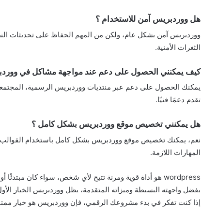
هل ووردبريس آمن للاستخدام ؟
ووردبريس آمن بشكل عام، ولكن من المهم الحفاظ على تحديثات النظ
الثغرات الأمنية.
كيف يمكنني الحصول على دعم عند مواجهة مشاكل في وورد
يمكنك الحصول على دعم عبر منتديات ووردبريس الرسمية، المجتمعات
تقدم دعمًا فنيًا.
هل يمكنني تخصيص موقع ووردبريس بشكل كامل ؟
نعم، يمكنك تخصيص موقع ووردبريس بشكل كامل باستخدام القوالب وال
المهارات اللازمة.
wordpress هو أداة قوية ومرنة تتيح لأي شخص، سواء كان مبتدئًا أو محترفًا، إنشاء وإدارة مواقع إلكترونية بكل سهولة.
بفضل واجهته البسيطة وميزاته المتقدمة، يظل ووردبريس الخيار الأول
إذا كنت تفكر في بدء مشروعك الرقمي، فإن ووردبريس هو خيار ممتاز