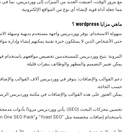
مع مرور الوقت، أضيفت العديد من الميزات إلى ووردبريس، بما في ذ
مما جعله أداة قوية لإنشاء أي نوع من المواقع الإلكترونية.
ماهي مزايا wordpress ؟
سهولة الاستخدام: يوفر ووردبريس واجهة مستخدم بديهية وسهلة الاس
حتى الأشخاص الذين لا يمتلكون خبرة تقنية يمكنهم إنشاء وإدارة موا
المرونة: يتيح ووردبريس للمستخدمين تخصيص مواقعهم باستخدام قو
يمكن تغيير التصميم والمظهر والوظائف بنقرات قليلة.
دعم القوالب والإضافات: يتوفر في ووردبريس آلاف القوالب والإضا
حسب الحاجة.
يمكن العثور على هذه القوالب والإضافات في مكتبة ووردبريس الرسم
تحسين محركات البحث (SEO): يأتي ووردبريس مزود
باستخدام إضافات مخصصة مثل “Yoast SEO” و”All in One SEO Pack”.
الأمان والدعم: توفر ووردبريس تحديثات دورية لتحسين الأمان وضمان ا