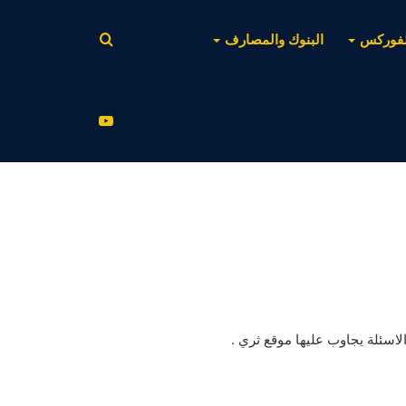
بحث
لفوركس
البنوك والمصارف
عن
يوتيوب