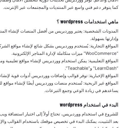
كما يتوفر دعم فني واسع عبر المنتديات والمجتمعات عبر الإنترنت.
ماهي استخدامات wordpress ؟
المدونات الشخصية: يعتبر ووردبريس من أفضل المنصات لإنشاء الم
وإدارتها بسهولة.
المواقع التجارية: يُستخدم ووردبريس بشكل شائع لإنشاء مواقع الشركا
“WooCommerce” ميزات متكاملة لإدارة المتاجر الإلكترونية.
المواقع التعليمية: يمكن استخدام ووردبريس لإنشاء مواقع تعليمية و
“LearnDash” و”Teachable”.
المواقع الإخبارية: توفر قوالب وإضافات ووردبريس أدوات قوية لإنشاء
المواقع غير الربحية: تُستخدم منصات ووردبريس أيضًا لإنشاء مواقع 
يساعدهم في زيادة الوعي وجمع التبرعات.
البدء في استخدام wordpress
للشروع في استخدام ووردبريس، تحتاج أولاً إلى اختيار استضافة ويب
بعد التثبيت، يمكنك البدء في تخصيص موقعك باستخدام القوالب والإ